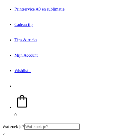
Printservice A0 en sublimatie
Cadeau tip
Tips & tricks
Mijn Account
Wishlist -
Toggle
site
0
zoeken
Wat zoek je?
×