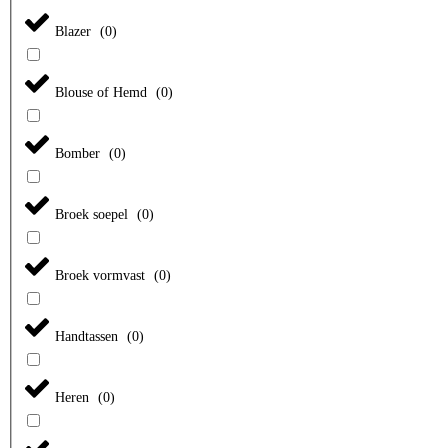
Blazer
(
0
)
Blouse of Hemd
(
0
)
Bomber
(
0
)
Broek soepel
(
0
)
Broek vormvast
(
0
)
Handtassen
(
0
)
Heren
(
0
)