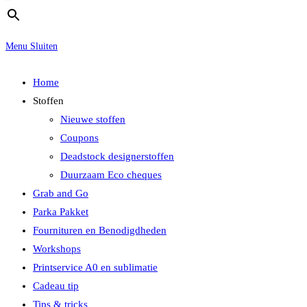
Menu
Sluiten
Home
Stoffen
Nieuwe stoffen
Coupons
Deadstock designerstoffen
Duurzaam Eco cheques
Grab and Go
Parka Pakket
Fournituren en Benodigdheden
Workshops
Printservice A0 en sublimatie
Cadeau tip
Tips & tricks