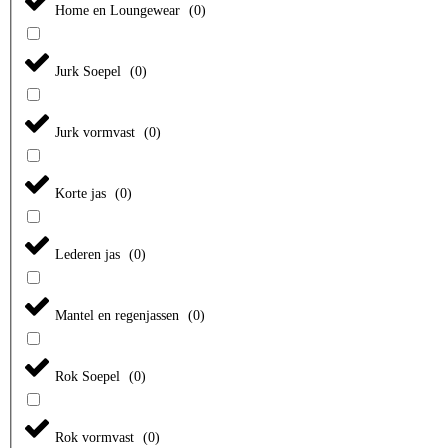
Home en Loungewear
(
0
)
Jurk Soepel
(
0
)
Jurk vormvast
(
0
)
Korte jas
(
0
)
Lederen jas
(
0
)
Mantel en regenjassen
(
0
)
Rok Soepel
(
0
)
Rok vormvast
(
0
)