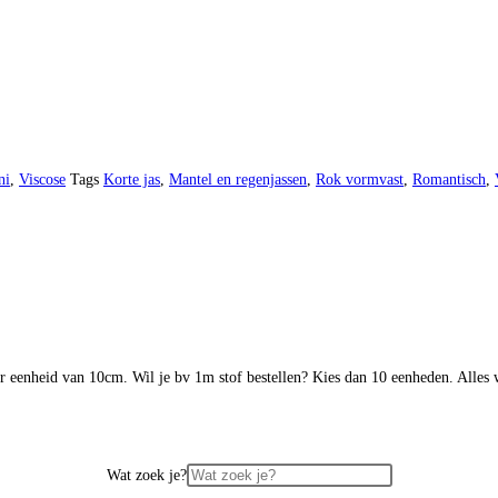
ni
,
Viscose
Tags
Korte jas
,
Mantel en regenjassen
,
Rok vormvast
,
Romantisch
,
er eenheid van 10cm. Wil je bv 1m stof bestellen? Kies dan 10 eenheden. Alle
Wat zoek je?