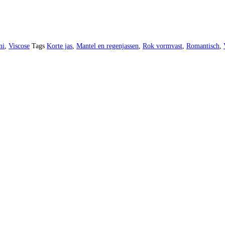
ni
,
Viscose
Tags
Korte jas
,
Mantel en regenjassen
,
Rok vormvast
,
Romantisch
,