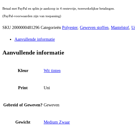
Betaal met PayPal en splits je aankoop in 4 rentevrije, tweewekelijkse betalingen.
(PayPal-voorwaarden zijn van toepassing)
SKU
2000000481296
Categorieën
Polyester
,
Geweven stoffen
,
Mantelstof
,
U
Aanvullende informatie
Aanvullende informatie
Kleur
Wit tinten
Print
Uni
Gebreid of Geweven?
Geweven
Gewicht
Medium Zwaar