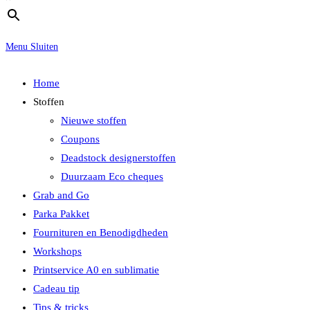
Menu
Sluiten
Home
Stoffen
Nieuwe stoffen
Coupons
Deadstock designerstoffen
Duurzaam Eco cheques
Grab and Go
Parka Pakket
Fournituren en Benodigdheden
Workshops
Printservice A0 en sublimatie
Cadeau tip
Tips & tricks