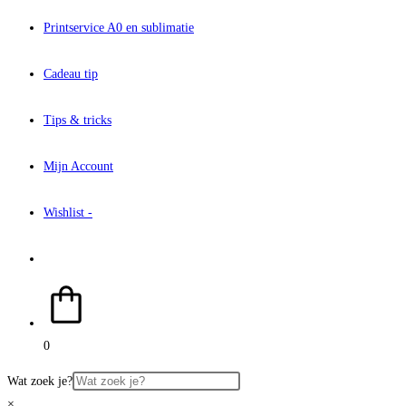
Printservice A0 en sublimatie
Cadeau tip
Tips & tricks
Mijn Account
Wishlist -
Toggle
site
0
zoeken
Wat zoek je?
×