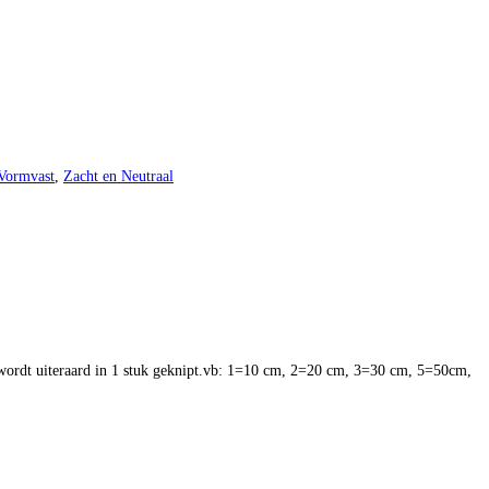
Vormvast
,
Zacht en Neutraal
s wordt uiteraard in 1 stuk geknipt.vb: 1=10 cm, 2=20 cm, 3=30 cm, 5=50cm,