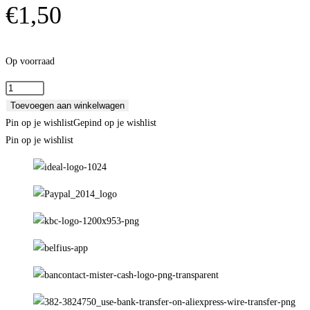
€
1,50
Op voorraad
Soft
White-
Toevoegen aan winkelwagen
mantelstof
Pin op je wishlist
Gepind op je wishlist
aantal
Pin op je wishlist