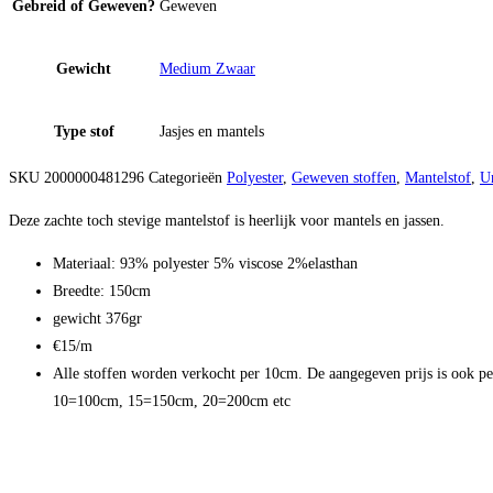
Gebreid of Geweven?
Geweven
Gewicht
Medium Zwaar
Type stof
Jasjes en mantels
SKU
2000000481296
Categorieën
Polyester
,
Geweven stoffen
,
Mantelstof
,
U
Deze zachte toch stevige mantelstof is heerlijk voor mantels en jassen.
Materiaal: 93% polyester 5% viscose 2%elasthan
Breedte: 150cm
gewicht 376gr
€15/m
Alle stoffen worden verkocht per 10cm. De aangegeven prijs is ook p
10=100cm, 15=150cm, 20=200cm etc