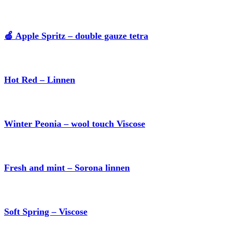
🍏 Apple Spritz – double gauze tetra
Hot Red – Linnen
Winter Peonia – wool touch Viscose
Fresh and mint – Sorona linnen
Soft Spring – Viscose