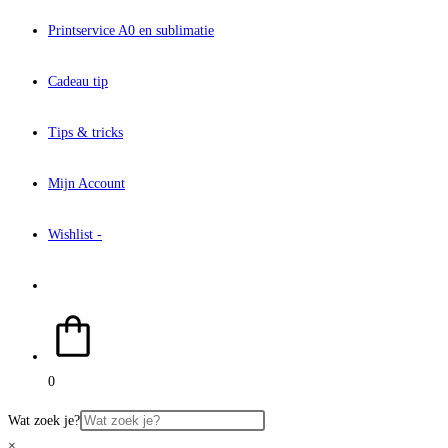
Printservice A0 en sublimatie
Cadeau tip
Tips & tricks
Mijn Account
Wishlist -
Toggle
site
0
zoeken
Wat zoek je?
×