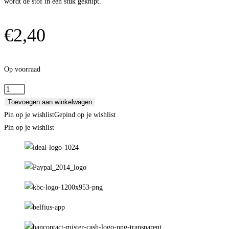
wordt de stof in één stuk geknipt.
€
2,40
Op voorraad
Green
Garden
Toevoegen aan winkelwagen
-
Pin op je wishlist
Gepind op je wishlist
popeline
Pin op je wishlist
katoen
embroidery
aantal