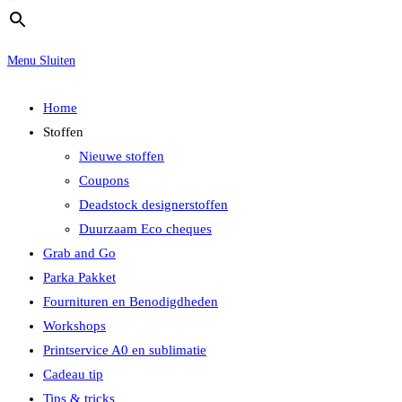
Menu
Sluiten
Home
Stoffen
Nieuwe stoffen
Coupons
Deadstock designerstoffen
Duurzaam Eco cheques
Grab and Go
Parka Pakket
Fournituren en Benodigdheden
Workshops
Printservice A0 en sublimatie
Cadeau tip
Tips & tricks